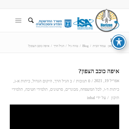
Blog
הנך כאן:
עמוד הבית
/
Blog
/
טווח גיל
/
הגיל הרך
/
איפה כוכב הצפון?
איפה כוכב הצפון?
/
/
אפריל 19, 2021
0 תגובות
ב
הגיל הרך
,
היקום הגדול
,
כיתות א-ג
,
כיתות ד-ו
,
לכל המשפחה
,
מבוגרים
,
סרטונים
,
תלמידי חטיבה
,
תלמידי
/
תיכון
על ידי
inbal