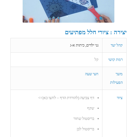
יצירה : ציורי חלל מפתיעים
קהל יעד
גני ילדים, כיתות א-ג
רמת קושי
קל
משך
חצי שעה
הפעילות
ציוד
דף צביעה (להורדת הדף – לחצו כאן>>
שקף
בריסטול שחור
בריסטול לבן