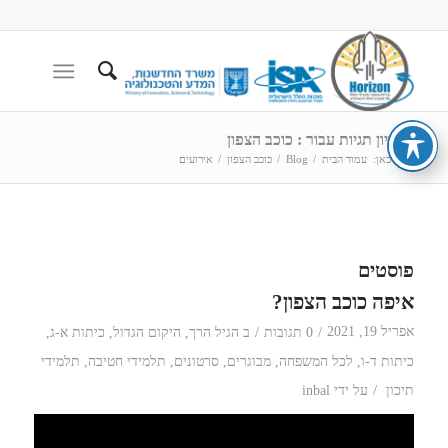
ארכיון תגיות עבור : כוכב הצפון
הנך כאן:
עמוד הבית
/
Blog
/
כוכב הצפון
/
אירועים
פוסטים
איפה כוכב הצפון?
/
/
אפריל 19, 2021
0 תגובות
ב
הגיל הרך
,
היקום הגדול
,
כיתות א-ג
,
כיתות ד-ו
,
לכל המשפחה
,
מבוגרים
,
סרטונים
,
תלמידי חטיבה
,
תלמידי
/
תיכון
על ידי
inbal