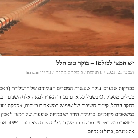
יש חמצן לכולם! – בוקר טוב חלל
/
/
/
דצמבר 21, 2021
0 תגובות
ב
בוקר טוב חלל
על ידי
horizon
בבדיקות שנערכו עולה שעשרת המטרים העליונים של *רגולית* (האב
מכילים מספיק O₂ בשביל כל אדם בכדור הארץ למאה אלף השנים הבאות.
בחקר החלל, קיימת חשיבות של שימוש במשאבים במקום, אספקת מזון, מים
במשאבים מקומיים. ברגולית הירח יש כמויות שופעות של חמצן. *אבק ה
מטאורים ו
אלומיניום, ברזל ומגנזיום.