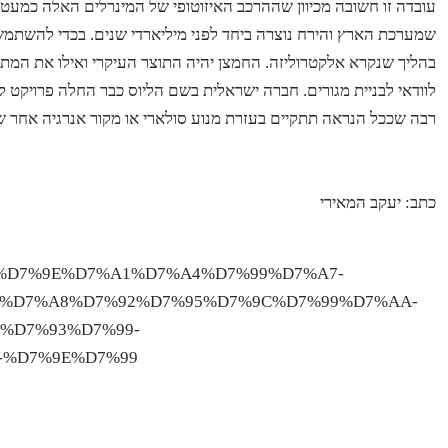
עובדה זו חשובה מכיוון שההרכב האיזוטופי של המינרלים האלה כמעט 
שמערכת הארץ והירח נוצרה ביחד לפני מיליארדי שנים. בכדי להשתמש
בהליך שנקרא אלקטרוליזה. החמצן יהיה התוצר העיקרי ואילו את המתכות
לוודאי לבניית מגורים. חברה ישראלית בשם הליוס כבר החלה פרויקט ל
רבה שככל הנראה תתקיים בעזרת מנוע סולארי או מקור אנרגיה אחר שיה
כתב: יעקב המאירי
7%A9-%D7%9E%D7%A1%D7%A4%D7%99%D7%A7-
1%D7%A8%D7%92%D7%95%D7%9C%D7%99%D7%AA-
%D7%93%D7%99-
-%D7%9E%D7%99