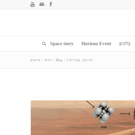
בלוגים
Horizon Event
Space story
הנך כאן:
עמוד הבית
/
Blog
/
הליוס
/
אירועים