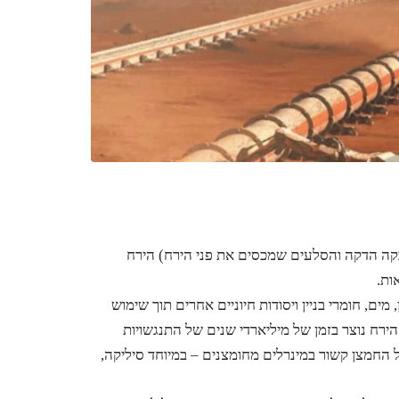
קה הדקה והסלעים שמכסים את פני הירח) הירח
, חומרי בניין ויסודות חיוניים אחרים תוך שימוש
ירח נוצר בזמן של מיליארדי שנים של התנגשויות
שביטים*. תכולת החמצן ברגולית הירח היא בערך 45%, אבל החמצן קשור במינרלים מחומצנים – במיוחד סיליקה,