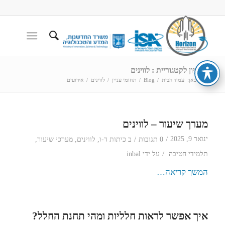
ארכיון לקטגוריית : לווינים
הנך כאן:
עמוד הבית
/
Blog
/
תחומי עניין
/
לווינים
/
אירועים
מערך שיעור – לווינים
/
/
ינואר 9, 2025
0 תגובות
ב
כיתות ד-ו
,
לווינים
,
מערכי שיעור
,
/
תלמידי חטיבה
על ידי
inbal
המשך קריאה…
איך אפשר לראות חלליות ומהי תחנת החלל?