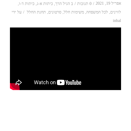
/
/
אפריל 19, 2021
0 תגובות
ב
הגיל הרך
,
כיתות א-ג
,
כיתות ד-ו
,
/
לווינים
,
לכל המשפחה
,
משימות חלל
,
סרטונים
,
תחנת החלל
על ידי
inbal