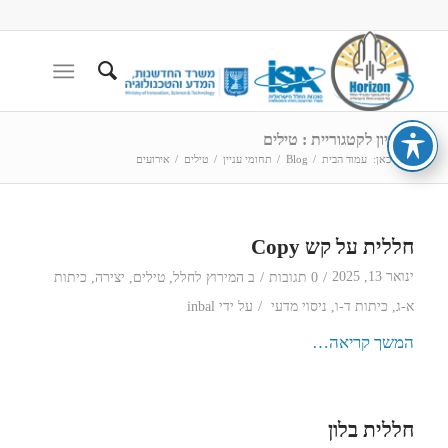
ארכיון לקטגוריית : טילים
הנך כאן:
עמוד הבית
/
Blog
/
תחומי עניין
/
טילים
/
אירועים
חללית על קש Copy
/
/
ינואר 13, 2025
0 תגובות
ב
המירוץ לחלל
,
טילים
,
יצירה
,
כיתות
/
א-ג
,
כיתות ד-ו
,
ניסוי מדעי
על ידי
inbal
המשך קריאה…
חללית בלון