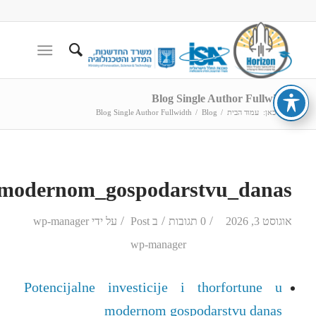
Blog Single Author Fullwidth
הנך כאן:
עמוד הבית
/
Blog
/
Blog Single Author Fullwidth
_u_modernom_gospodarstvu_danas
/
/
/
אוגוסט 3, 2026
0 תגובות
ב
Post
על ידי
wp-manager
wp-manager
Potencijalne investicije i thorfortune u
modernom gospodarstvu danas