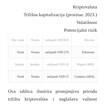
Kriptovaluta
Tržišna kapitalizacija (prosinac 2023.)
Volatilnost
Potencijalni rizik
Vrlo visok
Visoka
820 milijardi USD
Bitcoin
Visok
Visoka
270 milijardi USD
Ethereum
Srednji
Srednja
30 milijardi USD
Ripple (XRP)
Visok
Visoka
15 milijardi USD
Cardano (ADA)
Ova tablica ilustrira promjenjivu prirodu
tržišta kriptovaluta i naglašava važnost