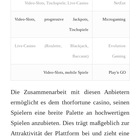
Video-Slots, Tischspiele, Live-Casino
NetEnt
Video-Slots, progressive Jackpots,
Microgaming
Tischspiele
Live-Casino (Roulette, Blackjack,
Evolution
Baccarat)
Gaming
Video-Slots, mobile Spiele
Play'n GO
Die Zusammenarbeit mit diesen Anbietern
ermöglicht es dem thorfortune casino, seinen
Spielern eine breite Palette an hochwertigen
Spielen anzubieten. Dies trägt maßgeblich zur
Attraktivität der Plattform bei und zieht eine