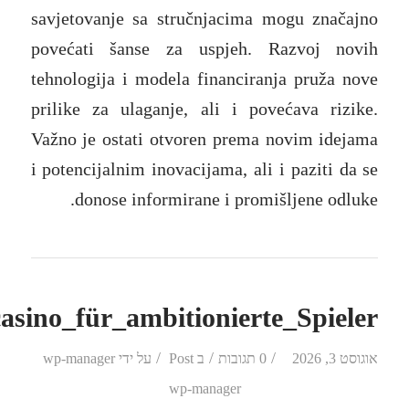
savjetovanje sa stručnjacima mogu značajno
povećati šanse za uspjeh. Razvoj novih
tehnologija i modela financiranja pruža nove
prilike za ulaganje, ali i povećava rizike.
Važno je ostati otvoren prema novim idejama
i potencijalnim inovacijama, ali i paziti da se
donose informirane i promišljene odluke.
sino_für_ambitionierte_Spieler
/
/
/
אוגוסט 3, 2026
0 תגובות
ב
Post
על ידי
wp-manager
wp-manager