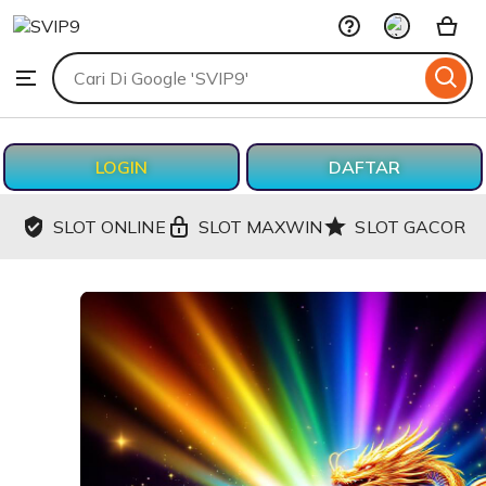
SVIP9
Skip
to
Search
Browse
ontent
for
items
or
shops
LOGIN
DAFTAR
SLOT ONLINE
SLOT MAXWIN
SLOT GACOR