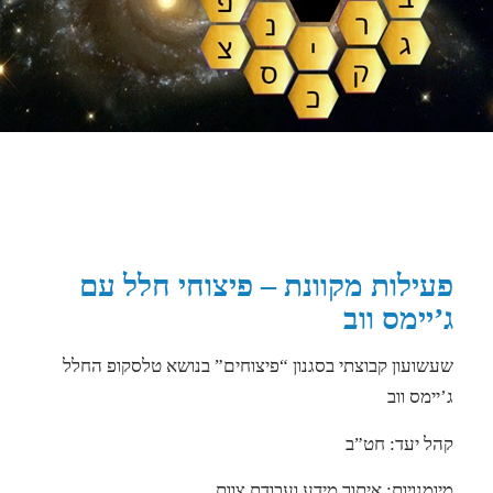
פעילות מקוונת – פיצוחי חלל עם
ג’יימס ווב
שעשועון קבוצתי בסגנון “פיצוחים” בנושא טלסקופ החלל
ג’יימס ווב
קהל יעד: חט”ב
מיומנויות: איתור מידע ועבודת צוות.