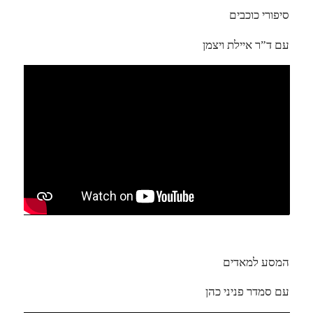
סיפורי כוכבים
עם ד”ר איילת ויצמן
המסע למאדים
עם סמדר פניני כהן