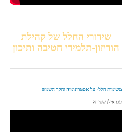
שידורי החלל של קהילת
הוריזון-תלמידי חטיבה ותיכון
משימות חלל- על אסטרונומיה וחקר השמש
עם אילן שפירא