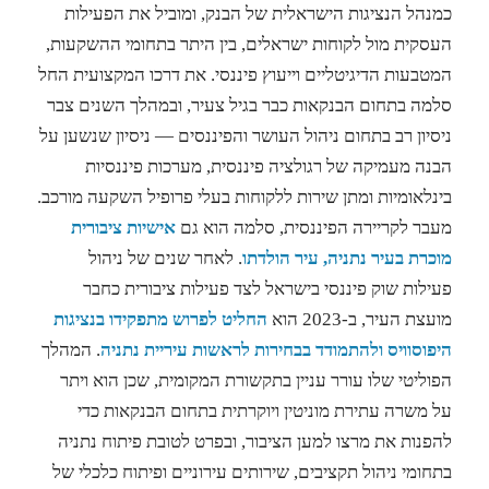
כמנהל הנציגות הישראלית של הבנק, ומוביל את הפעילות
העסקית מול לקוחות ישראלים, בין היתר בתחומי ההשקעות,
המטבעות הדיגיטליים וייעוץ פיננסי. את דרכו המקצועית החל
סלמה בתחום הבנקאות כבר בגיל צעיר, ובמהלך השנים צבר
ניסיון רב בתחום ניהול העושר והפיננסים — ניסיון שנשען על
הבנה מעמיקה של רגולציה פיננסית, מערכות פיננסיות
בינלאומיות ומתן שירות ללקוחות בעלי פרופיל השקעה מורכב.
מעבר לקריירה הפיננסית, סלמה הוא גם
אישיות ציבורית
מוכרת בעיר נתניה, עיר הולדתו
. לאחר שנים של ניהול
פעילות שוק פיננסי בישראל לצד פעילות ציבורית כחבר
מועצת העיר, ב-2023 הוא
החליט לפרוש מתפקידו בנציגות
היפוסוויס ולהתמודד בבחירות לראשות עיריית נתניה
. המהלך
הפוליטי שלו עורר עניין בתקשורת המקומית, שכן הוא ויתר
על משרה עתירת מוניטין ויוקרתית בתחום הבנקאות כדי
להפנות את מרצו למען הציבור, ובפרט לטובת פיתוח נתניה
בתחומי ניהול תקציבים, שירותים עירוניים ופיתוח כלכלי של