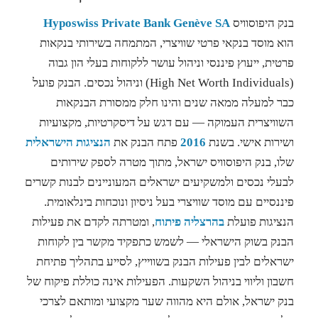
בנק היפוסוויס
Hyposwiss Private Bank Genève SA
הוא מוסד בנקאי פרטי שוויצרי, המתמחה בשירותי בנקאות
פרטית, ייעוץ פיננסי וניהול עושר ללקוחות בעלי הון גבוה
(High Net Worth Individuals) וניהול נכסים. הבנק פועל
כבר למעלה ממאה שנים והינו חלק ממסורת הבנקאות
השוויצרית העמוקה — עם דגש על דיסקרטיות, מקצועיות
ושירות אישי. בשנת
2016
פתח הבנק את
הנציגות הישראלית
שלו, בנק היפוסוויס ישראל, מתוך מטרה לספק שירותים
לבעלי נכסים ולמשקיעים ישראלים המעוניינים לבנות קשרים
פיננסיים עם מוסד שוויצרי בעל ניסיון ונוכחות בינלאומית.
הנציגות פועלת
בהרצליה פיתוח
, ומטרתה לקדם את פעילות
הבנק בשוק הישראלי — לשמש כתפקיד מקשר בין לקוחות
ישראלים לבין פעילות הבנק בשווייץ, לסייע בתהליך פתיחת
חשבון וליווי בניהול השקעות. הפעילות אינה כוללת פיקוח של
בנק ישראל, אולם היא מהווה שער מקצועי ומותאם לצרכי